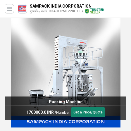
SAMPACK INDIA CORPORATION
TRUSTED
ஜிஎஸ்டி எண். 33AOOPM1228C1ZB
SELLER
Packing Machine
1700000.0 INR
/
Number
Get a Price/Quote