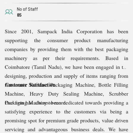
No of Staff
85
Since 2001, Sampack India Corporation has been
supporting the consumer product manufacturing
companies by providing them with the best packaging
machinery as per their requirements. Based in
Coimbatore (Tamil Nadu), we have been engaged in the
designing, production and supply of items ranging from
Customer Satisfaction
Automatic Kurkure Packaging Machine, Bottle Filling
Machine, Heavy Duty Sealing Machine, Scrubber
Packaging Machine to more.
Our firm has always been dedicated towards providing a
satisfying experience to the customers via being a
promising spot for premium grade products, value driven
servicing and advantageous business deals. We have