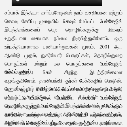
சம்பாக் இந்தியா கார்ப்பரேஷனில் நாம் வசதியான மற்றும்
செலவு சேமிப்பு முறையில் மிகவும் மேம்பட்ட பேக்கேஜிங்
இயந்திரங்களைப் பெற தொழில்களுக்கு மிகவும்
உறுதியான கையாக நம்மை நிரூபித்துள்ளோம். ஒரு
உற்பத்தியாளராக பணியாற்றுவதன் மூலம், 2001 ஆம்
ஆண்டு முதல், நுகர்வோர் பொருட்கள், தொழில்துறை
.
பொருட்கள் மற்றும் பல பொருட்களை பேக்கேஜிங்
உள்கட்டமைப்பு
செய்வதற்கு மிகச் சிறந்த இயந்திரங்களை
வழங்குகிறோம். தானியங்கி குர்கர் பேக்கேஜிங் மெஷின்,
கோயம்புத்தூர் (தமிழ்நாடு) அடிப்படையிலான எமது 3 ஒலி
ஹெவி டியூட்டி சீலிங் மெஷின், பாட்டில் நிரப்புதல் மெஷின்,
மற்றும் அதிநவீன உற்பத்தி அலகுகள் பல்வேறு
எம் தட்டு மடக்குதல் மெஷின், ஸ்க்ரப்பர் பேக்கேஜிங்
தொழில்களுக்கு பேக்கேஜிங் இயந்திரங்களின் சமீபத்திய
மெஷின், முதலியன உள்ளிட்ட எங்கள் வழங்கப்படும்
தரங்களை வடிவமைத்து, அபிவிருத்தி செய்வதற்கும்,
வரம்பில், உயர்ந்த செயல்திறன், சிறிய வடிவமைப்புகள்,
அவற்றின் கொடுக்கப்பட்ட தேவைகளுக்கேற்ப தனிப்பயன்
அதிக பேக்கேஜிங் திறன் ஆகியவற்றின் காரணமாக