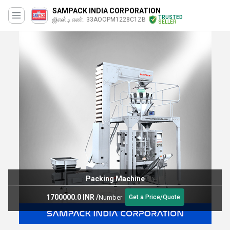
SAMPACK INDIA CORPORATION
TRUSTED
ஜிஎஸ்டி எண். 33AOOPM1228C1ZB
SELLER
Packaging Machine
160000 INR
/
Number
uote
Get a Price/Quo