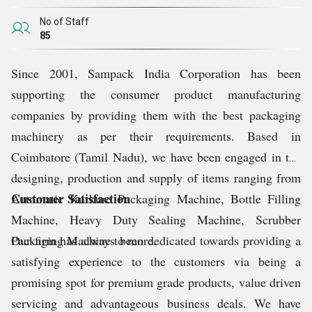
No of Staff
85
Since 2001, Sampack India Corporation has been
supporting the consumer product manufacturing
companies by providing them with the best packaging
machinery as per their requirements. Based in
Coimbatore (Tamil Nadu), we have been engaged in the
designing, production and supply of items ranging from
Customer Satisfaction
Automatic Kurkure Packaging Machine, Bottle Filling
Machine, Heavy Duty Sealing Machine, Scrubber
Packaging Machine to more.
Our firm has always been dedicated towards providing a
satisfying experience to the customers via being a
promising spot for premium grade products, value driven
servicing and advantageous business deals. We have