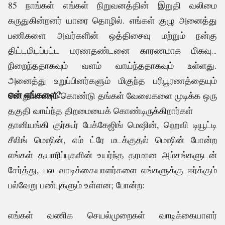
85 நாங்கள் எங்கள் நிறுவனத்தின் இறுதி வலிமை
கருதுகின்றனர் யாரை தொழில். எங்கள் குழு அனைத்து
பணிகளை அவர்களின் ஒத்திசைவு மற்றும் நன்கு
திட்டமிடப்பட்ட மரணதண்டனை காரணமாக மிகவும்
நிறைந்ததாகவும் வளம் வாய்ந்ததாகவும் உள்ளது.
.
அனைத்து உறுப்பினர்களும் மிகுந்த பரிபூரணத்தையும்
ஏன் எங்களை?
பொறுப்பையும் கொண்டு தங்கள் வேலைகளை முடிக்க ஒரு
தகுதி வாய்ந்த திறமையைக் கொண்டிருக்கிறார்கள்
தானியங்கி குர்கூர் பேக்கேஜிங் மெஷின், ஹெவி டியூட்டி
சீலிங் மெஷின், எம் ட்ரே மடக்குதல் மெஷின் போன்ற
எங்கள் தயாரிப்புகளின் உயர்ந்த தரமான அம்சங்களுடன்
சேர்த்து, பல வாடிக்கையாளர்களை எங்களுக்கு ஈர்க்கும்
பல்வேறு பண்புகளும் உள்ளன; போன்ற:
எங்கள் வணிக செயல்முறைகள் வாடிக்கையாளர்