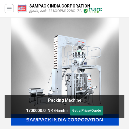
SAMPACK INDIA CORPORATION
TRUSTED
ஜிஎஸ்டி எண். 33AOOPM1228C1ZB
SELLER
Packing Machine
1700000.0 INR
/
Number
Get a Price/Quote