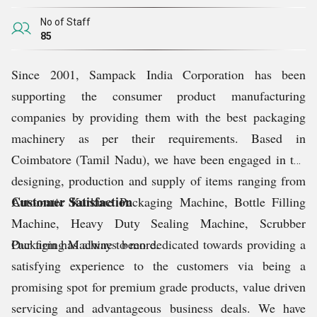
No of Staff
85
Since 2001, Sampack India Corporation has been
supporting the consumer product manufacturing
companies by providing them with the best packaging
machinery as per their requirements. Based in
Coimbatore (Tamil Nadu), we have been engaged in the
designing, production and supply of items ranging from
Customer Satisfaction
Automatic Kurkure Packaging Machine, Bottle Filling
Machine, Heavy Duty Sealing Machine, Scrubber
Packaging Machine to more.
Our firm has always been dedicated towards providing a
satisfying experience to the customers via being a
promising spot for premium grade products, value driven
servicing and advantageous business deals. We have