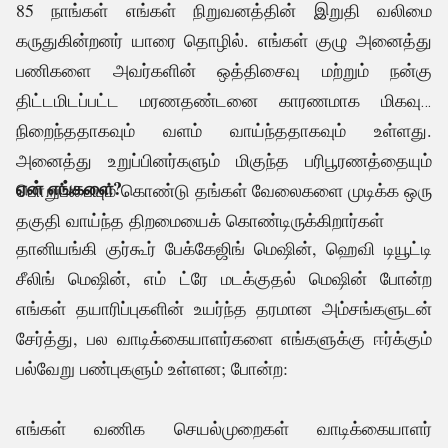
85 நாங்கள் எங்கள் நிறுவனத்தின் இறுதி வலிமை
கருதுகின்றனர் யாரை தொழில். எங்கள் குழு அனைத்து
பணிகளை அவர்களின் ஒத்திசைவு மற்றும் நன்கு
திட்டமிடப்பட்ட மரணதண்டனை காரணமாக மிகவும்
நிறைந்ததாகவும் வளம் வாய்ந்ததாகவும் உள்ளது.
.
அனைத்து உறுப்பினர்களும் மிகுந்த பரிபூரணத்தையும்
ஏன் எங்களை?
பொறுப்பையும் கொண்டு தங்கள் வேலைகளை முடிக்க ஒரு
தகுதி வாய்ந்த திறமையைக் கொண்டிருக்கிறார்கள்
தானியங்கி குர்கூர் பேக்கேஜிங் மெஷின், ஹெவி டியூட்டி
சீலிங் மெஷின், எம் ட்ரே மடக்குதல் மெஷின் போன்ற
எங்கள் தயாரிப்புகளின் உயர்ந்த தரமான அம்சங்களுடன்
சேர்த்து, பல வாடிக்கையாளர்களை எங்களுக்கு ஈர்க்கும்
பல்வேறு பண்புகளும் உள்ளன; போன்ற:
எங்கள் வணிக செயல்முறைகள் வாடிக்கையாளர்