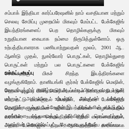
சம்பாக் இந்தியா கார்ப்பரேஷனில் நாம் வசதியான மற்றும்
செலவு சேமிப்பு முறையில் மிகவும் மேம்பட்ட பேக்கேஜிங்
இயந்திரங்களைப் பெற தொழில்களுக்கு மிகவும்
உறுதியான கையாக நம்மை நிரூபித்துள்ளோம். ஒரு
உற்பத்தியாளராக பணியாற்றுவதன் மூலம், 2001 ஆம்
ஆண்டு முதல், நுகர்வோர் பொருட்கள், தொழில்துறை
.
பொருட்கள் மற்றும் பல பொருட்களை பேக்கேஜிங்
உள்கட்டமைப்பு
செய்வதற்கு மிகச் சிறந்த இயந்திரங்களை
வழங்குகிறோம். தானியங்கி குர்கர் பேக்கேஜிங் மெஷின்,
கோயம்புத்தூர் (தமிழ்நாடு) அடிப்படையிலான எமது 3 ஒலி
ஹெவி டியூட்டி சீலிங் மெஷின், பாட்டில் நிரப்புதல் மெஷின்,
மற்றும் அதிநவீன உற்பத்தி அலகுகள் பல்வேறு
எம் தட்டு மடக்குதல் மெஷின், ஸ்க்ரப்பர் பேக்கேஜிங்
தொழில்களுக்கு பேக்கேஜிங் இயந்திரங்களின் சமீபத்திய
மெஷின், முதலியன உள்ளிட்ட எங்கள் வழங்கப்படும்
தரங்களை வடிவமைத்து, அபிவிருத்தி செய்வதற்கும்,
வரம்பில், உயர்ந்த செயல்திறன், சிறிய வடிவமைப்புகள்,
அவற்றின் கொடுக்கப்பட்ட தேவைகளுக்கேற்ப தனிப்பயன்
அதிக பேக்கேஜிங் திறன் ஆகியவற்றின் காரணமாக